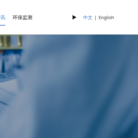
资讯
环保监测
►
中文
|
English