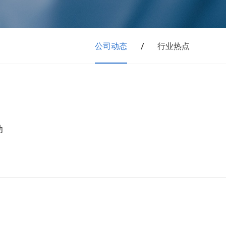
公司动态
行业热点
动