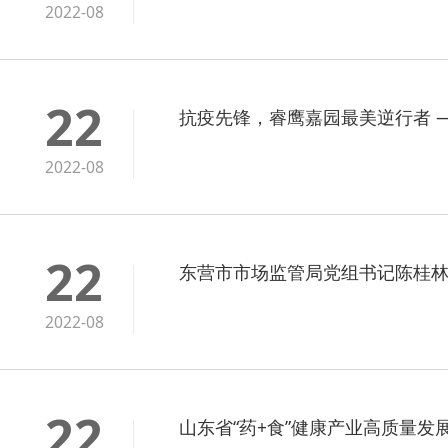
2022-08
22
抗疫先锋，睿鹰嘉园最美逆行者 
2022-08
22
东营市市场监管局党组书记陈桂
2022-08
22
山东省“药+食”健康产业高质量发