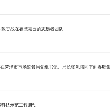
—致奋战在睿鹰嘉园的志愿者团队
林在菏泽市市场监管局党组书记、局长张魁陪同下到睿鹰
展科技示范工程启动