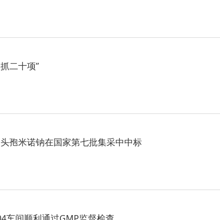
抓二十项”
用头孢米诺钠在国家第七批集采中中标
4车间顺利通过GMP监督检查