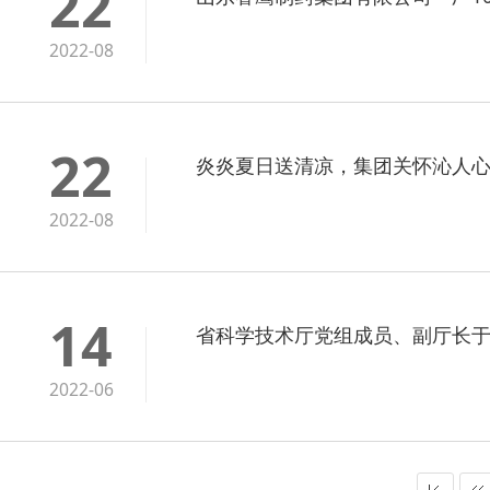
22
2022-08
22
炎炎夏日送清凉，集团关怀沁人
2022-08
14
省科学技术厅党组成员、副厅长
2022-06