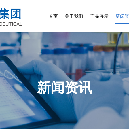
首页
关于我们
产品展示
新闻
新闻资讯