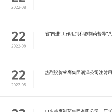
2022-08
22
省“四进”工作组到和源制药督导“八
2022-08
22
热烈祝贺睿鹰集团润泽公司注射
2022-08
山东睿鹰制药集团有限公司一厂10