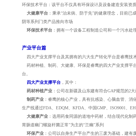
环保技术平台：该平台不仅具有环保设计及设备建造安装资质
大健康平台
：秉承“治未病、防于先”的健康理念，目前已
阴等系列门类产品推向市场
环保技术平台
：拥有一个设备工程制造公司和一个污水处理
产业平台篇
四大产业支撑平台及其拥有的六大生产转化平台是睿鹰技术
药材种植、制药、大健康、环保是睿鹰的四大产业支撑平台
台。
四大产业支撑平台
，其中：
药材种植产业
：公司在新疆及山东建有符合GAP规范的2
制药产业
：睿鹰的核心产业，具有抗感染、心脑血管、消化
生产线通过FDA、EDQM、KFDA、中国GMP、ISO90
大健康产业
：选用药食同源的道地中药材，结合现代化制药
胃肠道幽门螺旋杆菌正常”为主的“兰幽”系列
环保产业
：公司以自身生产平台产生的三废为基础，建有