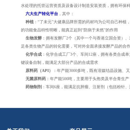
水处理的托管运营资质及设备设计制造安装资质，拥有环保科研
六大生产转化平台
，其中：
种植
：“了未元”大健康品牌所需的药材均为公司自己种植
的功能食品特性明晰，能真正起到“防病于未然”的作用
生物发酵
：拥有发酵厂2个（其中一个与香港立国合资）、
足各类生物产品的转化需要，可对外全面承接发酵产品的合
化学合成
：化学合成工厂3个、车间12座，拥有各类合成单
键设备自制，能满足大部分产品的合成需求
原料药（API）
：年产能3000多吨，既有溶媒结晶设施
无菌原料药
：年产能500吨，主要用于头孢类及半合青生
药物制剂
：车间6座，能满足抗肿瘤、注射剂（包括粉针、