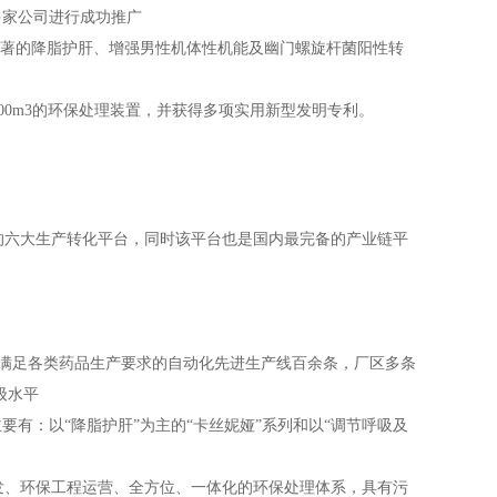
多家公司进行成功推广
显著的降脂护肝、增强男性机体性机能及幽门螺旋杆菌阳性转
00m3的环保处理装置，并获得多项实用新型发明专利。
六大生产转化平台，同时该平台也是国内最完备的产业链平
有满足各类药品生产要求的自动化先进生产线百余条，厂区多条
级水平
有：以“降脂护肝”为主的“卡丝妮娅”系列和以“调节呼吸及
发、环保工程运营、全方位、一体化的环保处理体系，具有污