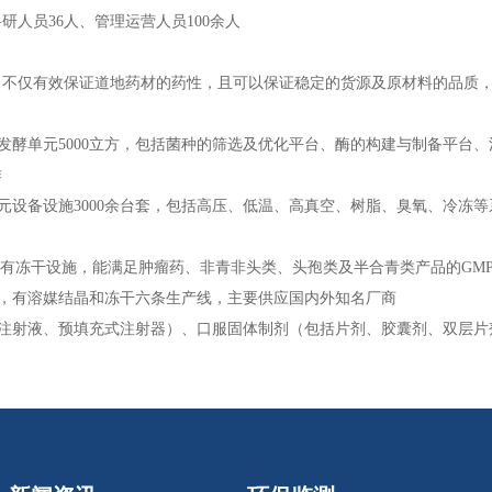
人员36人、管理运营人员100余人
，不仅有效保证道地药材的药性，且可以保证稳定的货源及原材料的品质
发酵单元5000立方，包括菌种的筛选及优化平台、酶的构建与制备平台、
作
元设备设施3000余台套，包括高压、低温、高真空、树脂、臭氧、冷冻等
、又有冻干设施，能满足肿瘤药、非青非头类、头孢类及半合青类产品的GM
产，有溶媒结晶和冻干六条生产线，主要供应国内外知名厂商
注射液、预填充式注射器）、口服固体制剂（包括片剂、胶囊剂、双层片