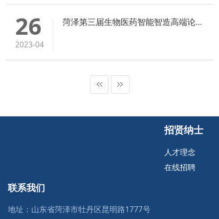
荣获2023年度菏泽市专利技术一等奖
26
菏泽第三届生物医药智能智造高端论坛暨生物医药产业链共享平台推介会召开
2023-04
招贤纳士
人才理念
在线招聘
联系我们
地址：山东省菏泽市牡丹区昆明路1777号