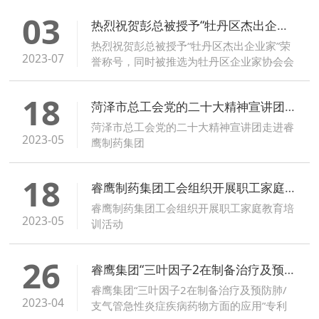
03
热烈祝贺彭总被授予“牡丹区杰出企业家”荣誉称号，同时被推选为牡丹区企业家协会会长
热烈祝贺彭总被授予“牡丹区杰出企业家”荣
2023-07
誉称号，同时被推选为牡丹区企业家协会会
长
18
菏泽市总工会党的二十大精神宣讲团走进睿鹰制药集团
菏泽市总工会党的二十大精神宣讲团走进睿
2023-05
鹰制药集团
18
睿鹰制药集团工会组织开展职工家庭教育培训活动
睿鹰制药集团工会组织开展职工家庭教育培
2023-05
训活动
26
睿鹰集团“三叶因子2在制备治疗及预防肺/支气管急性炎症疾病药物方面的应用”专利荣获2023年度菏泽市专利技术一等奖
睿鹰集团“三叶因子2在制备治疗及预防肺/
2023-04
支气管急性炎症疾病药物方面的应用”专利