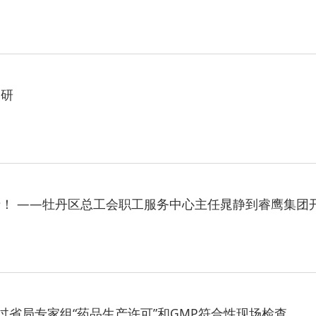
调研
！ ——牡丹区总工会职工服务中心主任晁静到睿鹰集团
过省局专家组​“药品生产许可”和GMP符合性现场检查