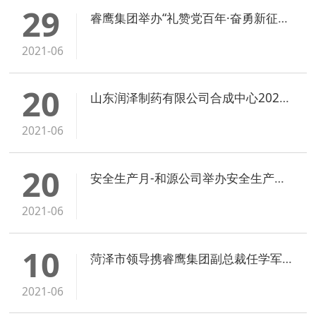
29
睿鹰集团举办“礼赞党百年·奋勇新征程” 主题演讲比赛​
2021-06
20
山东润泽制药有限公司合成中心2021年“安全生产月”综合应急预案演练-纪实
2021-06
20
安全生产月-和源公司举办安全生产综合演练活动
2021-06
10
菏泽市领导携睿鹰集团副总裁任学军等一行考察上药新亚等单位，并签订战略合作协议
2021-06