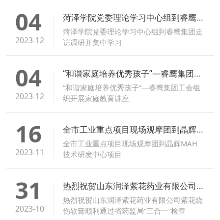
04
菏泽学院党委理论学习中心组到睿鹰集团走访调研并集中学习
菏泽学院党委理论学习中心组到睿鹰集团走
2023-12
访调研并集中学习
04
“和谐家庭培养优秀孩子”—睿鹰集团工会组织开展家庭教育讲座
“和谐家庭培养优秀孩子”—睿鹰集团工会组
2023-12
织开展家庭教育讲座
16
全市工业重点项目现场观摩团到晶辉MAH技术研发中心项目
全市工业重点项目现场观摩团到晶辉MAH
2023-11
技术研发中心项目
31
热烈祝贺山东润泽紫花药业有限公司紫花烧伤软膏顺利通过省药监局“三合一”检查
热烈祝贺山东润泽紫花药业有限公司紫花烧
2023-10
伤软膏顺利通过省药监局“三合一”检查