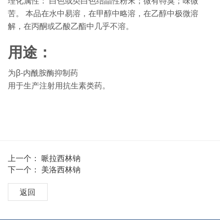
理化属性： 白色或类白色结晶性粉末；微有特臭；味微
苦。 本品在水中易溶，在甲醇中略溶，在乙醇中极微溶
解，在丙酮或乙酸乙酯中几乎不溶。
用途：
为β-内酰胺酶抑制药
用于生产注射用抗生素类药。
上一个：
哌拉西林钠
下一个：
美洛西林钠
返回