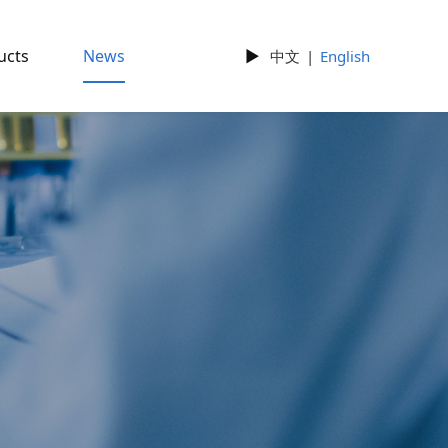
ucts
News
►
中文
|
English