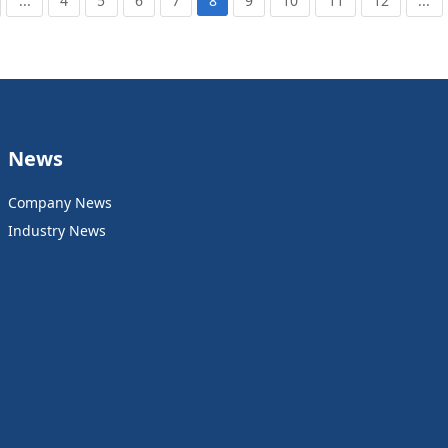
...
4
5
6
7
8
9
10
11
12
...
News
Company News
Industry News