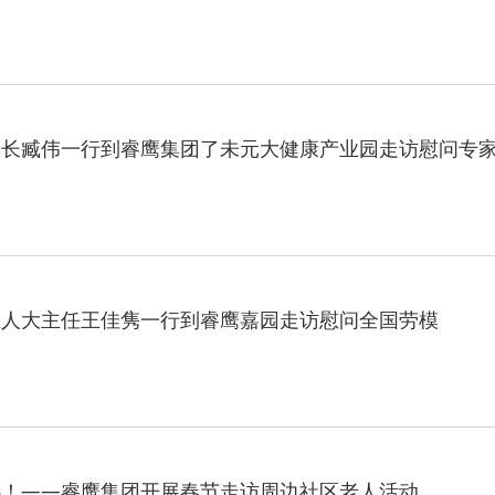
部长臧伟一行到睿鹰集团了未元大健康产业园走访慰问专
区人大主任王佳隽一行到睿鹰嘉园走访慰问全国劳模
心！——睿鹰集团开展春节走访周边社区老人活动